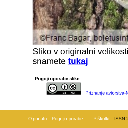
Sliko v originalni velikos
snamete
tukaj
Pogoji uporabe slike:
Priznanje avtorstva
O portalu
Pogoji uporabe
Piškotki
ISSN 