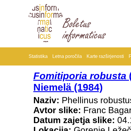
Statistika
Letna poročila
Karte razširjenosti
F
Fomitiporia robusta
(
Niemelä (1984)
Naziv:
Phellinus robustu
Avtor slike:
Franc Baga
Datum zajetja slike:
04.
Lokacija:
Gorenje Leže