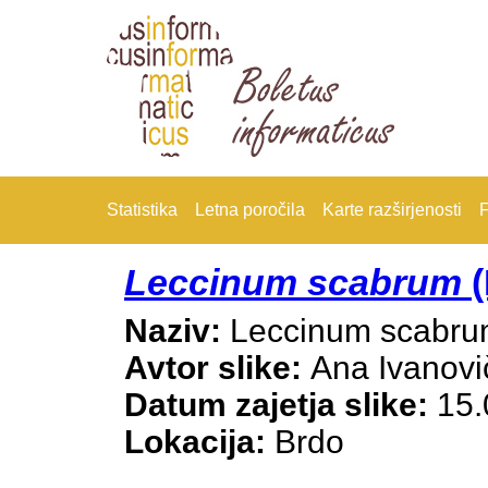
Statistika
Letna poročila
Karte razširjenosti
F
Leccinum scabrum
(
Naziv:
Leccinum scabr
Avtor slike:
Ana Ivanovi
Datum zajetja slike:
15.
Lokacija:
Brdo