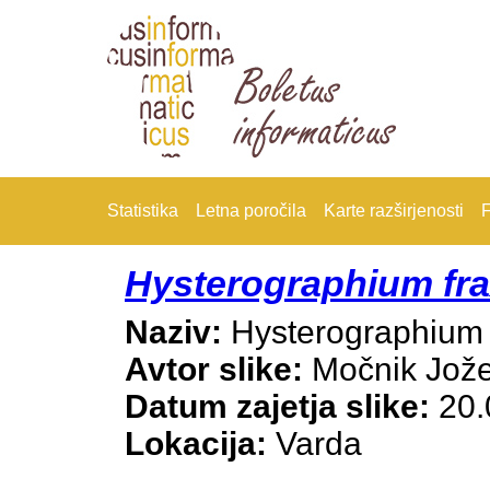
Statistika
Letna poročila
Karte razširjenosti
F
Hysterographium fra
Naziv:
Hysterographium f
Avtor slike:
Močnik Jož
Datum zajetja slike:
20.
Lokacija:
Varda