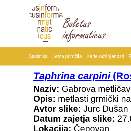
Statistika
Letna poročila
Karte razširjenosti
F
Taphrina carpini
(Ros
Naziv:
Gabrova metličav
Opis:
metlasti grmički n
Avtor slike:
Jurc Dušan
Datum zajetja slike:
27.
Lokacija:
Čepovan