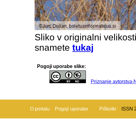
Sliko v originalni velikos
snamete
tukaj
Pogoji uporabe slike:
Priznanje avtorstva
O portalu
Pogoji uporabe
Piškotki
ISSN 