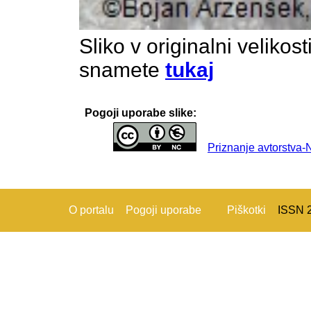
Sliko v originalni velikos
snamete
tukaj
Pogoji uporabe slike:
Priznanje avtorstva
O portalu
Pogoji uporabe
Piškotki
ISSN 