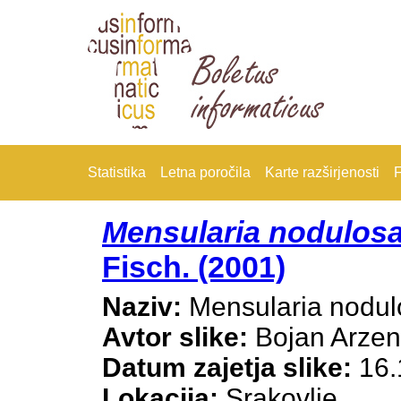
Statistika
Letna poročila
Karte razširjenosti
F
Mensularia nodulos
Fisch. (2001)
Naziv:
Mensularia nodul
Avtor slike:
Bojan Arze
Datum zajetja slike:
16.
Lokacija:
Srakovlje