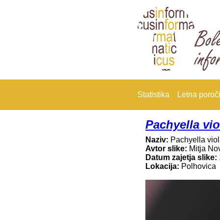
Statistika
Letna poroči
Pachyella vi
Naziv:
Pachyella vio
Avtor slike:
Mitja No
Datum zajetja slike:
Lokacija:
Polhovica