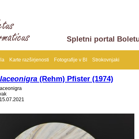
Spletni portal Bolet
la
Karte razširjenosti
Fotografije v BI
Strokovnjaki
olaceonigra
(Rehm) Pfister (1974)
laceonigra
vak
15.07.2021