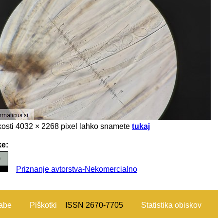
likosti 4032 × 2268 pixel lahko snamete
tukaj
ke:
Priznanje avtorstva-Nekomercialno
rabe
Piškotki
ISSN 2670-7705
Statistika obiskov