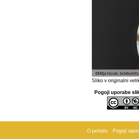
Sliko v originalni ve
Pogoji uporabe sli
O portalu
Pogoji upo