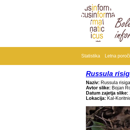
Statistika
Letna poroči
Russula risig
Naziv:
Russula risiga
Avtor slike:
Bojan R
Datum zajetja slike:
Lokacija:
Kal-Koritni