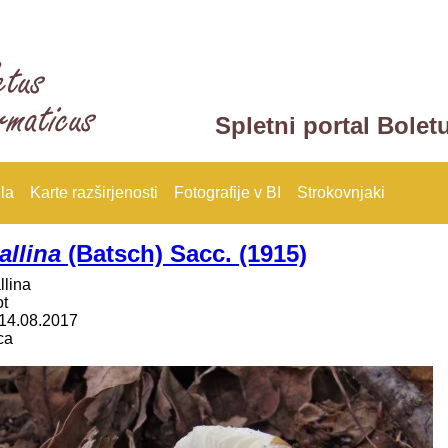
Spletni portal Bolet
la
Karte razširjenosti
Fotografije v BI
Strokovnjaki
allina
(Batsch) Sacc. (1915)
llina
ot
14.08.2017
ca