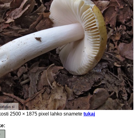
likosti 2500 × 1875 pixel lahko snamete
tukaj
ke: