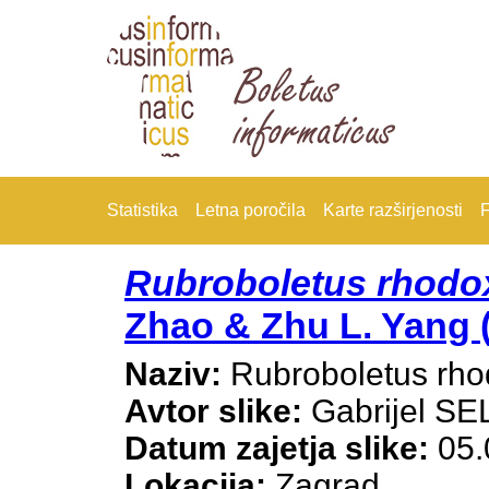
Statistika
Letna poročila
Karte razširjenosti
F
Rubroboletus rhodo
Zhao & Zhu L. Yang 
Naziv:
Rubroboletus rh
Avtor slike:
Gabrijel S
Datum zajetja slike:
05.
Lokacija:
Zagrad