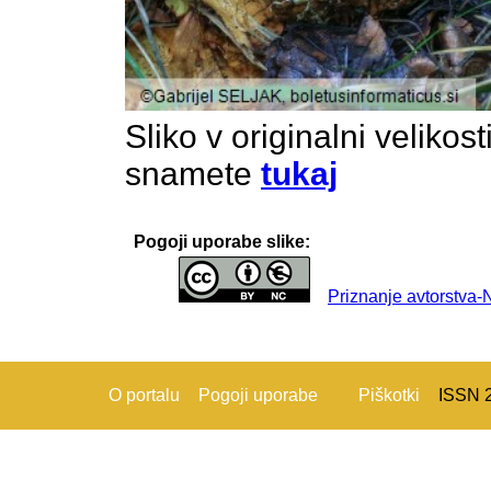
Sliko v originalni velikos
snamete
tukaj
Pogoji uporabe slike:
Priznanje avtorstva
O portalu
Pogoji uporabe
Piškotki
ISSN 