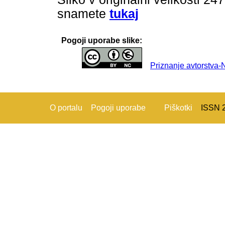
snamete
tukaj
Pogoji uporabe slike:
Priznanje avtorstva
O portalu
Pogoji uporabe
Piškotki
ISSN 