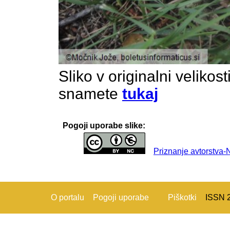
Sliko v originalni velikos
snamete
tukaj
Pogoji uporabe slike:
Priznanje avtorstva
O portalu
Pogoji uporabe
Piškotki
ISSN 