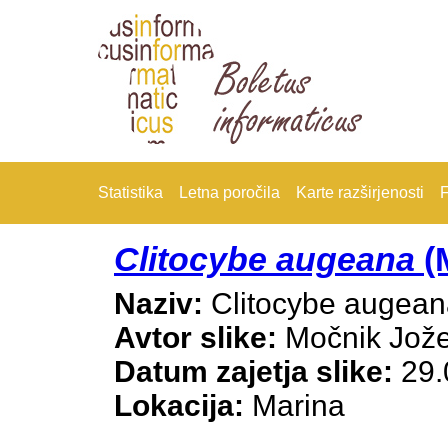
Statistika
Letna poročila
Karte razširjenosti
F
Clitocybe augeana
(M
Naziv:
Clitocybe augea
Avtor slike:
Močnik Jož
Datum zajetja slike:
29.
Lokacija:
Marina