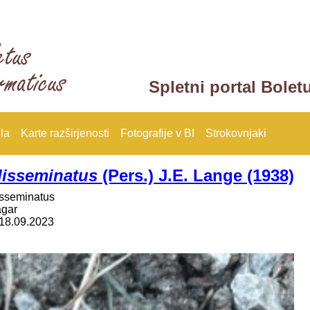
Spletni portal Bolet
la
Karte razširjenosti
Fotografije v BI
Strokovnjaki
disseminatus
(Pers.) J.E. Lange (1938)
isseminatus
agar
18.09.2023