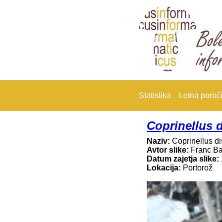
Statistika
Letna poroči
Coprinellus 
Naziv:
Coprinellus d
Avtor slike:
Franc B
Datum zajetja slike:
Lokacija:
Portorož