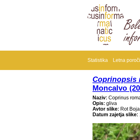
Statistika
Letna poroči
Coprinopsis
Moncalvo (20
Naziv:
Coprinus rom
Opis:
gliva
Avtor slike:
Rot Boj
Datum zajetja slike: