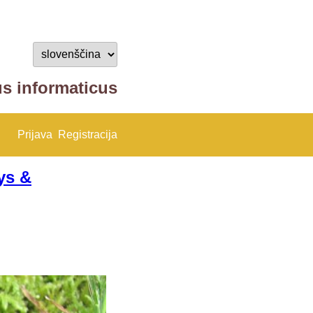
us informaticus
Prijava
Registracija
ys &