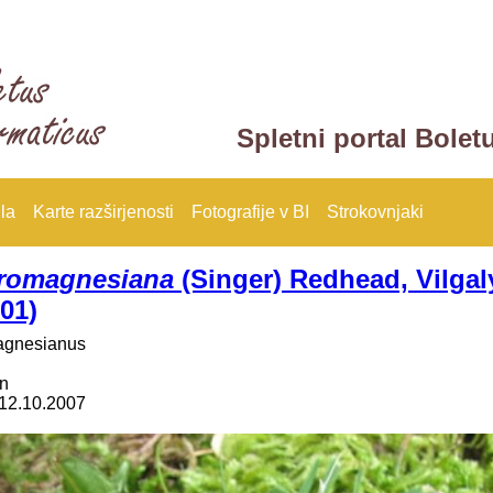
Spletni portal Bolet
la
Karte razširjenosti
Fotografije v BI
Strokovnjaki
 romagnesiana
(Singer) Redhead, Vilgal
01)
agnesianus
an
12.10.2007