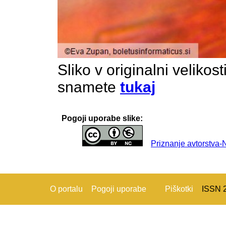
Sliko v originalni velikos
snamete
tukaj
Pogoji uporabe slike:
Priznanje avtorstva
O portalu
Pogoji uporabe
Piškotki
ISSN 