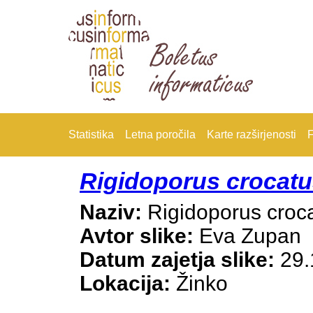
Statistika
Letna poročila
Karte razširjenosti
F
Rigidoporus crocat
Naziv:
Rigidoporus croc
Avtor slike:
Eva Zupan
Datum zajetja slike:
29.
Lokacija:
Žinko