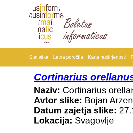
Statistika
Letna poročila
Karte razširjenosti
F
Cortinarius orellanu
Naziv:
Cortinarius orell
Avtor slike:
Bojan Arze
Datum zajetja slike:
27.
Lokacija:
Svagovlje