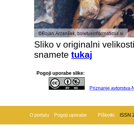
Sliko v originalni velikos
snamete
tukaj
Pogoji uporabe slike:
Priznanje avtorstva
O portalu
Pogoji uporabe
Piškotki
ISSN 