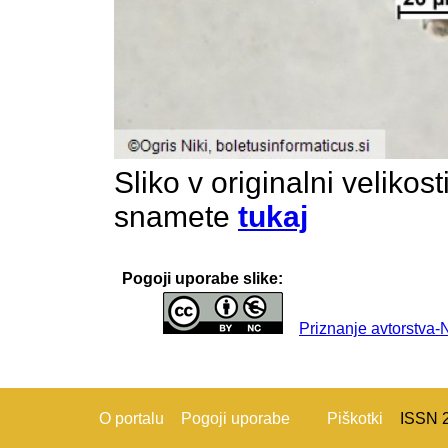
Sliko v originalni velikos
snamete
tukaj
Pogoji uporabe slike:
Priznanje avtorstva
O portalu
Pogoji uporabe
Piškotki
ISSN 