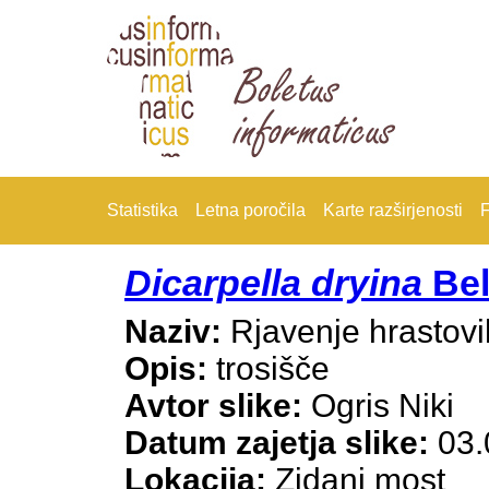
Statistika
Letna poročila
Karte razširjenosti
F
Dicarpella dryina
Bel
Naziv:
Rjavenje hrastovih
Opis:
trosišče
Avtor slike:
Ogris Niki
Datum zajetja slike:
03.
Lokacija:
Zidani most