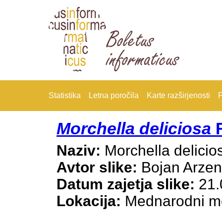
Statistika
Letna poročila
Karte razširjenosti
F
Morchella deliciosa
F
Naziv:
Morchella delicio
Avtor slike:
Bojan Arze
Datum zajetja slike:
21.
Lokacija:
Mednarodni mej