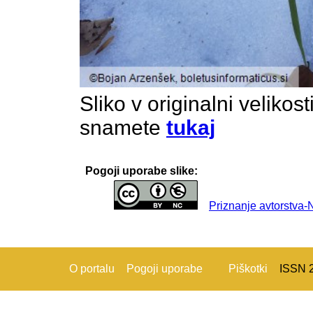
Sliko v originalni velikos
snamete
tukaj
Pogoji uporabe slike:
Priznanje avtorstva
O portalu
Pogoji uporabe
Piškotki
ISSN 