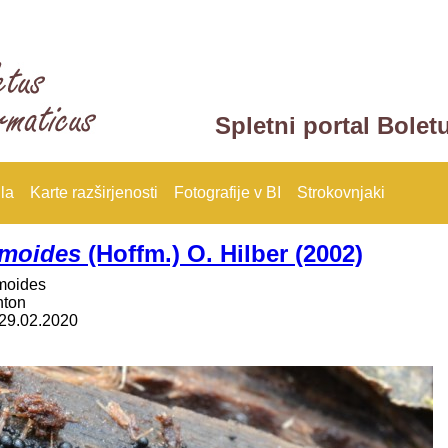
Spletni portal Bolet
la
Karte razširjenosti
Fotografije v BI
Strokovnjaki
rmoides
(Hoffm.) O. Hilber (2002)
moides
nton
29.02.2020