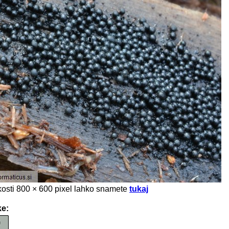
likosti 800 × 600 pixel lahko snamete
tukaj
ke: