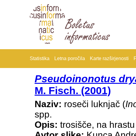
Statistika
Letna poročila
Karte razširjenosti
F
Pseudoinonotus dr
M. Fisch. (2001)
Naziv:
roseči luknjač (
In
spp.
Opis:
trosišče, na hrastu
Avtor slike:
Kunca Andr