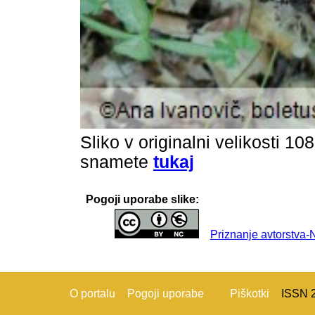
Sliko v originalni velikosti 10
snamete
tukaj
Pogoji uporabe slike:
Priznanje avtorstva
O portalu
Pogoji uporabe
Piškotki
ISSN 