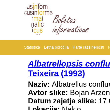
Statistika
Letna poročila
Karte razširjenosti
F
Albatrellopsis confl
Teixeira (1993)
Naziv:
Albatrellus confl
Avtor slike:
Bojan Arze
Datum zajetja slike:
17.
Lokacija:
Naklo