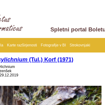
Spletni portal Bolet
la
Karte razširjenosti
Fotografije v BI
Strokovnjaki
cylichnium
(Tul.) Korf (1971)
ylichnium
rzenšek
29.12.2019