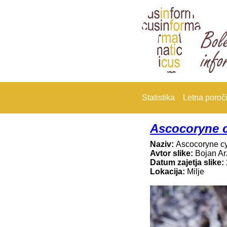
Statistika
Letna poroči
Ascocoryne 
Naziv:
Ascocoryne c
Avtor slike:
Bojan A
Datum zajetja slike:
Lokacija:
Milje