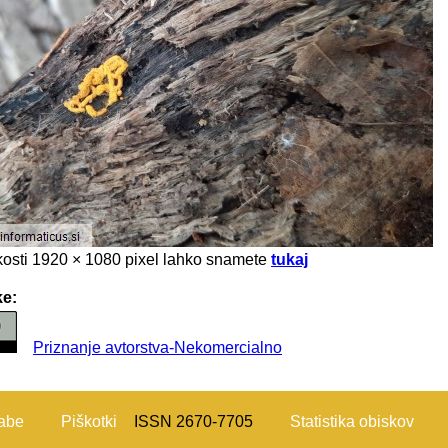
likosti 1920 × 1080 pixel lahko snamete
tukaj
ke:
Priznanje avtorstva-Nekomercialno
rabe
Piškotki
ISSN 2670-7705
Statistika obiskov