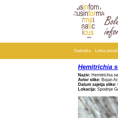
Statistika
Letna poroči
Hemitrichia s
Naziv:
Hemitrichia s
Avtor slike:
Bojan A
Datum zajetja slike:
Lokacija:
Spodnje Go