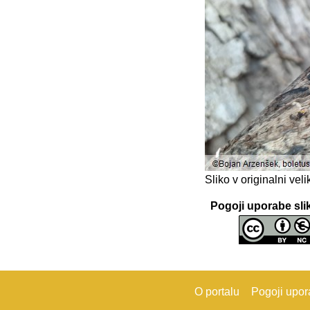
Sliko v originalni ve
Pogoji uporabe sli
O portalu
Pogoji upo