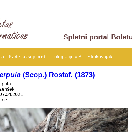
Spletni portal Bolet
la
Karte razširjenosti
Fotografije v BI
Strokovnjaki
erpula
(Scop.) Rostaf. (1873)
erpula
rzenšek
07.04.2021
rje