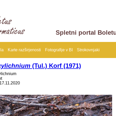
Spletni portal Bolet
la
Karte razširjenosti
Fotografije v BI
Strokovnjaki
cylichnium
(Tul.) Korf (1971)
ylichnium
ot
17.11.2020