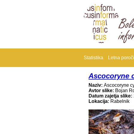
Statistika
Letna poroči
Ascocoryne 
Naziv:
Ascocoryne c
Avtor slike:
Bojan R
Datum zajetja slike:
Lokacija:
Rabelnik