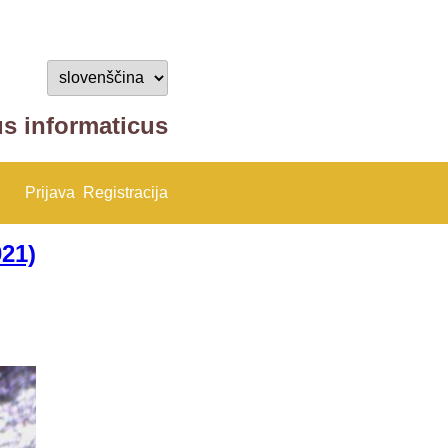
us informaticus
Prijava
Registracija
021)