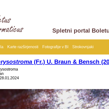
Spletni portal Bolet
la
Karte razširjenosti
Fotografije v BI
Strokovnjaki
hrysostroma
(Fr.) U. Braun & Bensch (2
rysostroma
an
28.01.2024