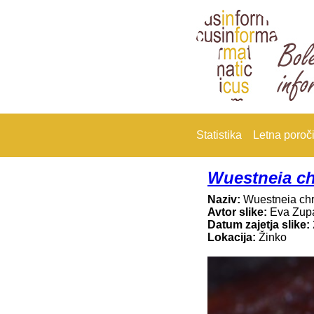
Statistika
Letna poroči
Wuestneia c
Naziv:
Wuestneia ch
Avtor slike:
Eva Zup
Datum zajetja slike:
Lokacija:
Žinko