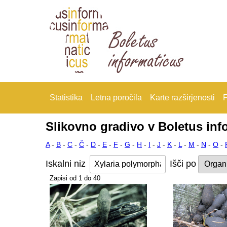
Statistika
Letna poročila
Karte razširjenosti
F
Slikovno gradivo v Boletus inf
A
-
B
-
C
-
Č
-
D
-
E
-
F
-
G
-
H
-
I
-
J
-
K
-
L
-
M
-
N
-
O
-
Iskalni niz
Išči po
Zapisi od 1 do 40