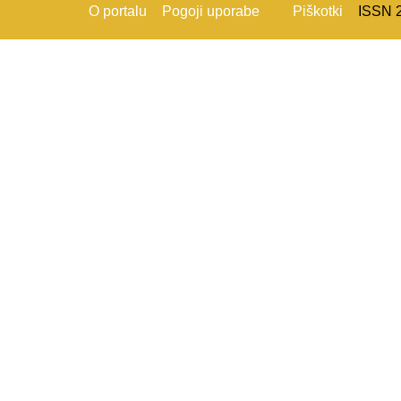
O portalu
Pogoji uporabe
Piškotki
ISSN 