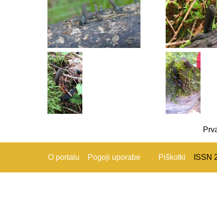
Prv
O portalu
Pogoji uporabe
Piškotki
ISSN 