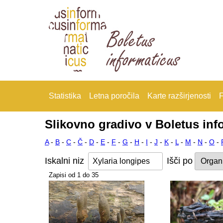
Statistika
Letna poročila
Karte razširjenosti
F
Slikovno gradivo v Boletus inf
A
-
B
-
C
-
Č
-
D
-
E
-
F
-
G
-
H
-
I
-
J
-
K
-
L
-
M
-
N
-
O
-
Iskalni niz
Išči po
Zapisi od 1 do 35