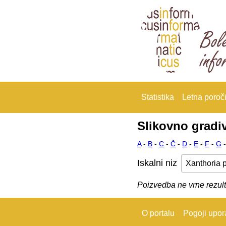
Statistika
Letna poroči
Slikovno gradi
A
-
B
-
C
-
Č
-
D
-
E
-
F
-
G
Iskalni niz
Poizvedba ne vrne rezult
O portalu
Pogoji upo