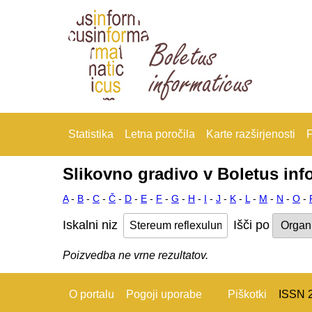
Statistika
Letna poročila
Karte razširjenosti
F
Slikovno gradivo v Boletus inf
A
-
B
-
C
-
Č
-
D
-
E
-
F
-
G
-
H
-
I
-
J
-
K
-
L
-
M
-
N
-
O
-
Iskalni niz
Išči po
Poizvedba ne vrne rezultatov.
O portalu
Pogoji uporabe
Piškotki
ISSN 