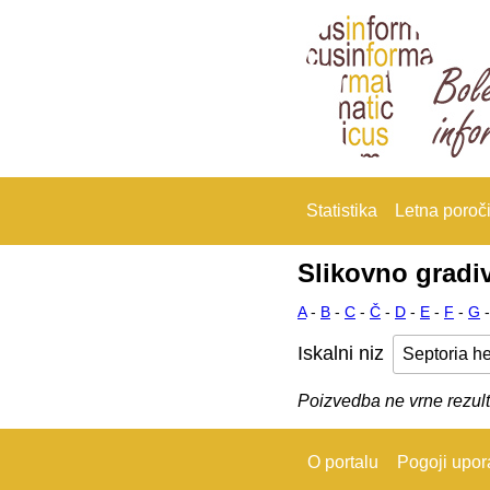
Statistika
Letna poroči
Slikovno gradi
A
-
B
-
C
-
Č
-
D
-
E
-
F
-
G
Iskalni niz
Poizvedba ne vrne rezult
O portalu
Pogoji upo