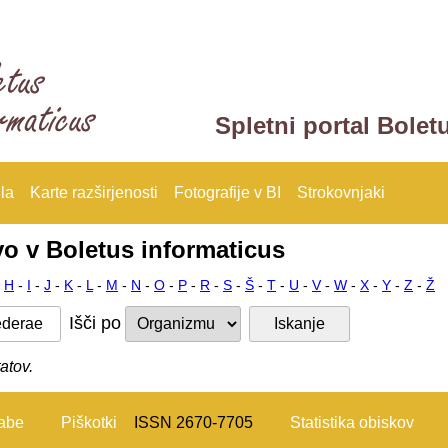
Spletni portal Bolet
la
Karte razširjenosti
Fotografije v BI
Strokovnjaki
vo v Boletus informaticus
-
H
-
I
-
J
-
K
-
L
-
M
-
N
-
O
-
P
-
R
-
S
-
Š
-
T
-
U
-
V
-
W
-
X
-
Y
-
Z
-
Ž
Išči po
atov.
rabe
Piškotki
ISSN 2670-7705
Statistika obiskov