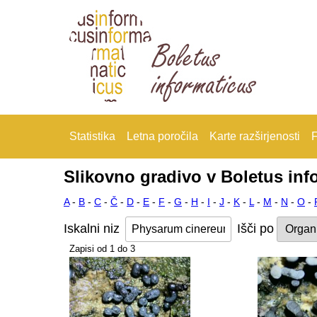
Statistika
Letna poročila
Karte razširjenosti
F
Slikovno gradivo v Boletus inf
A
-
B
-
C
-
Č
-
D
-
E
-
F
-
G
-
H
-
I
-
J
-
K
-
L
-
M
-
N
-
O
-
Iskalni niz
Išči po
Zapisi od 1 do 3