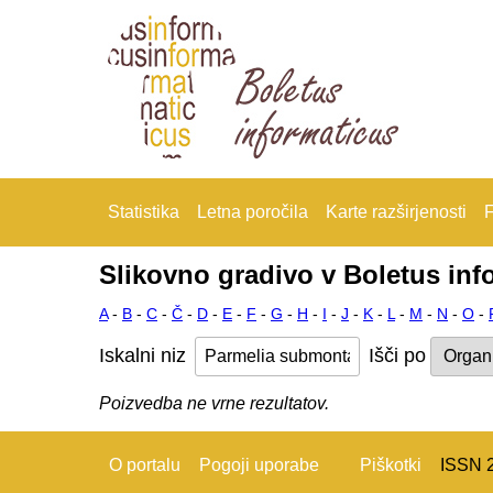
Statistika
Letna poročila
Karte razširjenosti
F
Slikovno gradivo v Boletus inf
A
-
B
-
C
-
Č
-
D
-
E
-
F
-
G
-
H
-
I
-
J
-
K
-
L
-
M
-
N
-
O
-
Iskalni niz
Išči po
Poizvedba ne vrne rezultatov.
O portalu
Pogoji uporabe
Piškotki
ISSN 