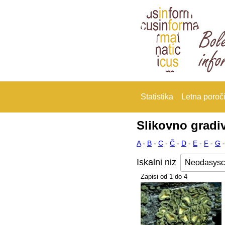
Statistika
Letna poroči
Slikovno gradi
A
-
B
-
C
-
Č
-
D
-
E
-
F
-
G
Iskalni niz
Zapisi od 1 do 4