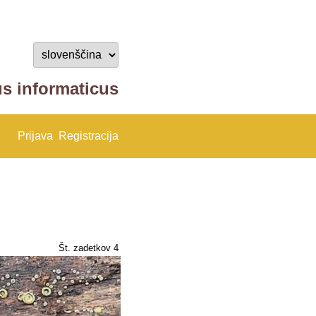
us informaticus
Prijava
Registracija
Št. zadetkov 4