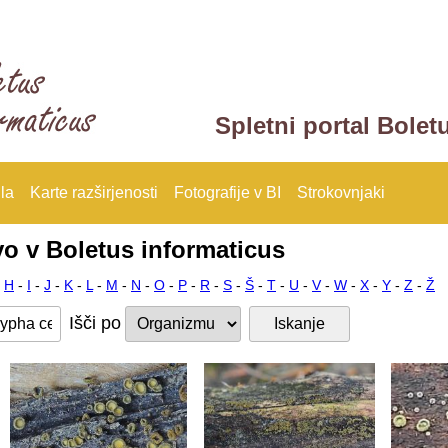
Spletni portal Bolet
la
Karte razširjenosti
Fotografije v BI
Strokovnjaki
vo v Boletus informaticus
-
H
-
I
-
J
-
K
-
L
-
M
-
N
-
O
-
P
-
R
-
S
-
Š
-
T
-
U
-
V
-
W
-
X
-
Y
-
Z
-
Ž
Išči po