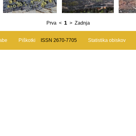
1
Prva
<
>
Zadnja
rabe
Piškotki
ISSN 2670-7705
Statistika obiskov