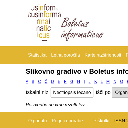
Statistika
Letna poročila
Karte razširjenosti
F
Slikovno gradivo v Boletus inf
A
-
B
-
C
-
Č
-
D
-
E
-
F
-
G
-
H
-
I
-
J
-
K
-
L
-
M
-
N
-
O
-
Iskalni niz
Išči po
Poizvedba ne vrne rezultatov.
O portalu
Pogoji uporabe
Piškotki
ISSN 