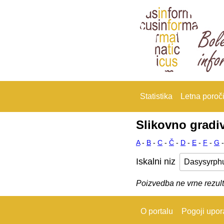
Statistika
Letna poroči
Slikovno gradi
A
-
B
-
C
-
Č
-
D
-
E
-
F
-
G
Iskalni niz
Poizvedba ne vrne rezult
O portalu
Pogoji upo