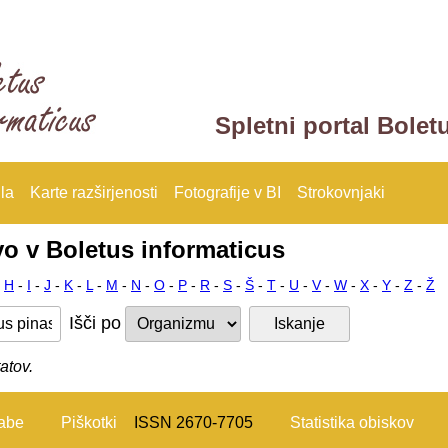
Spletni portal Bolet
la
Karte razširjenosti
Fotografije v BI
Strokovnjaki
vo v Boletus informaticus
-
H
-
I
-
J
-
K
-
L
-
M
-
N
-
O
-
P
-
R
-
S
-
Š
-
T
-
U
-
V
-
W
-
X
-
Y
-
Z
-
Ž
Išči po
atov.
rabe
Piškotki
ISSN 2670-7705
Statistika obiskov