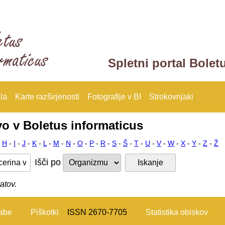
Spletni portal Bolet
la
Karte razširjenosti
Fotografije v BI
Strokovnjaki
vo v Boletus informaticus
-
H
-
I
-
J
-
K
-
L
-
M
-
N
-
O
-
P
-
R
-
S
-
Š
-
T
-
U
-
V
-
W
-
X
-
Y
-
Z
-
Ž
Išči po
atov.
rabe
Piškotki
ISSN 2670-7705
Statistika obiskov