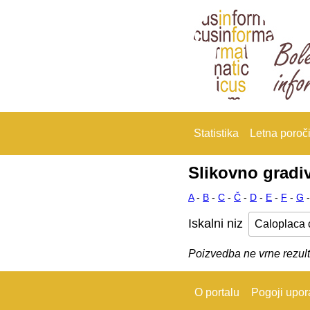
Statistika
Letna poroči
Slikovno gradi
A
-
B
-
C
-
Č
-
D
-
E
-
F
-
G
Iskalni niz
Poizvedba ne vrne rezult
O portalu
Pogoji upo