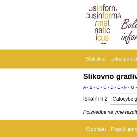
Statistika
Letna poroči
Slikovno gradi
A
-
B
-
C
-
Č
-
D
-
E
-
F
-
G
Iskalni niz
Poizvedba ne vrne rezult
O portalu
Pogoji upo