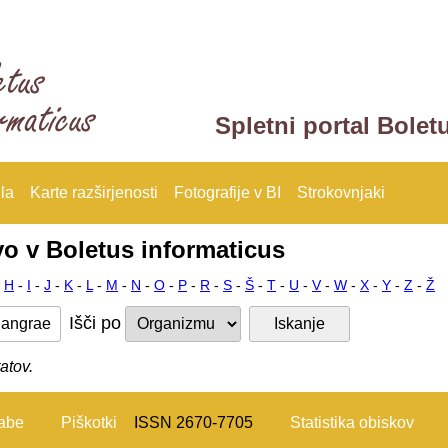
Spletni portal Bolet
la
Karte razširjenosti
Fotografije v BI
Strokovnjaki
vo v Boletus informaticus
-
H
-
I
-
J
-
K
-
L
-
M
-
N
-
O
-
P
-
R
-
S
-
Š
-
T
-
U
-
V
-
W
-
X
-
Y
-
Z
-
Ž
Išči po
atov.
rabe
Piškotki
ISSN 2670-7705
Statistika obiskov