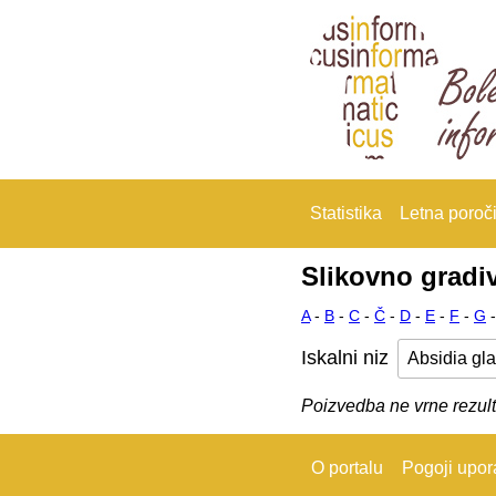
Statistika
Letna poroči
Slikovno gradi
A
-
B
-
C
-
Č
-
D
-
E
-
F
-
G
Iskalni niz
Poizvedba ne vrne rezult
O portalu
Pogoji upo